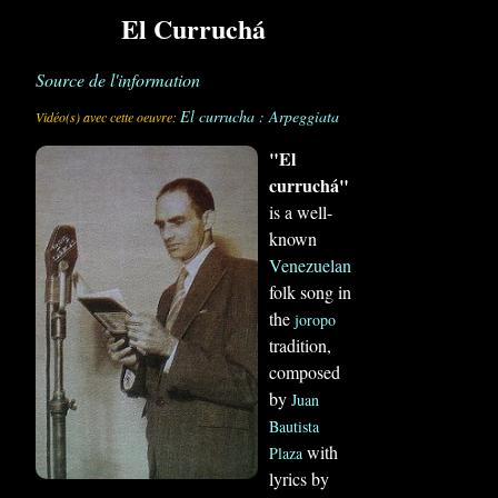
El Curruchá
Source de l'information
El currucha : Arpeggiata
Vidéo(s) avec cette oeuvre:
"El
curruchá"
is a well-
known
Venezuelan
folk song in
the
joropo
tradition,
composed
by
Juan
Bautista
with
Plaza
lyrics by