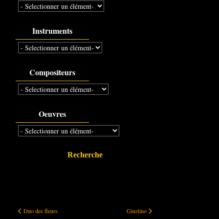
Instruments
Compositeurs
Oeuvres
Recherche
Duo des fleurs
Giustino
Duo des fleurs
Giustino