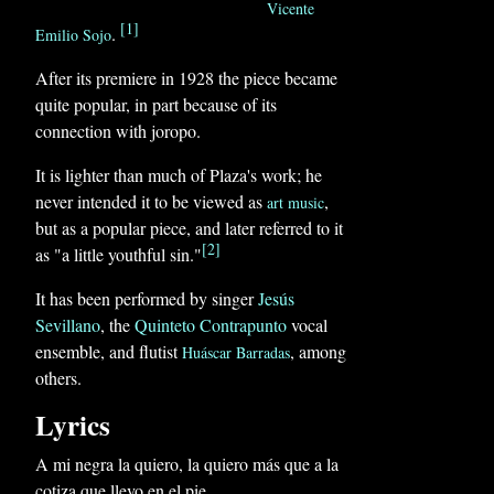
Vicente
[1]
.
Emilio Sojo
After its premiere in 1928 the piece became
quite popular, in part because of its
connection with joropo.
It is lighter than much of Plaza's work; he
never intended it to be viewed as
,
art music
but as a popular piece, and later referred to it
[2]
as "a little youthful sin."
It has been performed by singer
Jesús
Sevillano
, the
Quinteto Contrapunto
vocal
ensemble, and flutist
, among
Huáscar Barradas
others.
Lyrics
A mi negra la quiero, la quiero más que a la
cotiza que llevo en el pie