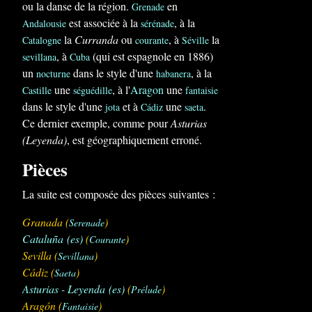
ou la danse de la région.
en
Grenade
est associée à la
, à la
Andalousie
sérénade
la
Curranda
ou
, à
la
Catalogne
courante
Séville
, à
(qui est espagnole en 1886)
sevillana
Cuba
un
dans le style d'une
, à la
nocturne
habanera
une
, à l'
Aragon
une
Castille
séguédille
fantaisie
dans le style d'une
et à
une
.
jota
Cádiz
saeta
Ce dernier exemple, comme pour
Asturias
(Leyenda)
, est géographiquement erroné.
Pièces
La suite est composée des pièces suivantes :
Granada
(
)
Serenade
Cataluña
(es)
(
)
Courante
Sevilla
(
)
Sevillana
Cádiz
(
)
Saeta
Asturias - Leyenda
(es)
(
)
Prélude
Aragón
(
)
Fantaisie