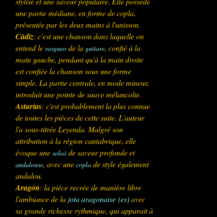
stylisé et une saveur populaire. Elle possède
une partie médiane, en forme de copla,
présentée par les deux mains à l'unisson.
Cádiz
: c'est une chanson dans laquelle on
entend le
de la
, confié à la
rasgueo
guitare
main gauche, pendant qu'à la main droite
est confiée la chanson sous une forme
simple. La partie centrale, en mode mineur,
introduit une pointe de suave mélancolie.
Asturias
: c'est probablement la plus connue
de toutes les pièces de cette suite. L'auteur
l'a sous-titrée
Leyenda
. Malgré son
attribution à la région cantabrique, elle
évoque une
de saveur profonde et
soleá
, avec une
de style également
andalouse
copla
andalou.
Aragón
: la pièce recrée de manière libre
l'ambiance de la
jota aragonaise
(es)
avec
sa grande richesse rythmique, qui apparait à