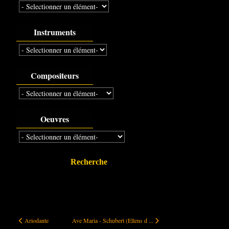
Instruments
Compositeurs
Oeuvres
Recherche
Ariodante
Ave Maria - Schubert (Ellens dritter Gesang)
Ariodante
Ave Maria - Schubert (Ellens d ...