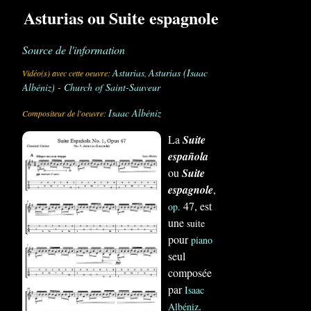
Asturias ou Suite espagnole
Source de l'information
Asturias
Asturias (Isaac
Vidéo(s) avec cette oeuvre:
,
Albéniz) - Church of Saint-Sauveur
Isaac Albéniz
Compositeur de l'oeuvre:
La
Suite
española
ou
Suite
espagnole
,
47, est
op.
une
suite
pour
piano
seul
composée
par
Isaac
.
Albéniz