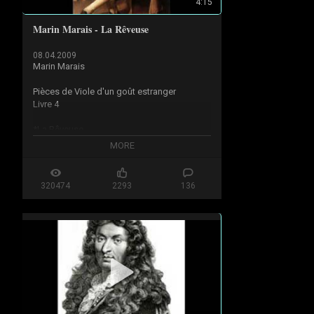
4:15
Marin Marais - La Rêveuse
08.04.2009
Marin Marais

Pièces de Viole d'un goût estranger

Livre 4

*La Rêveuse

MORE
Mieneke van der Velden - Viola da Gamba

Glen Wilson - Harpsichord

320474
2293
136
Channel Classics