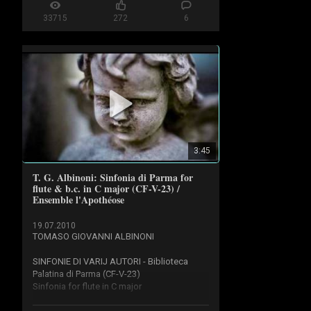
03:00

33715
272
6
(3) Prologue: 1ère et 2ème Airs - 03:34

(4) Prologue: Marche (Seconde Entrée) - 
04:36

(5) Prologue: 3ème Air - 05:20

(6) Prologue: Menuet - 07:19

(7) Acte 1: Premier Air - 07:50

(8) Acte 2: Second Air - 09:40

(9) Acte 1: Deuxième Air - 10:35

(10) Acte 1: Entracte (Air) - 11:28

3:45
Les Musiciens du Louvre 

Marc Minkowski (conductor)
T. G. Albinoni: Sinfonia di Parma for
flute & b.c. in C major (CF-V-23) /
Ensemble l'Apothéose
19.07.2010
TOMASO GIOVANNI ALBINONI

SINFONIE DI VARIJ AUTORI - Biblioteca 
Palatina di Parma (CF-V-23)

Sinfonia for flute in C major
