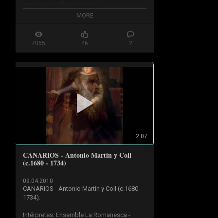
cantares y bailes rústicos"
MORE
7055
46
2
2:07
CANARIOS - Antonio Martín y Coll
(c.1680 - 1734)
09.04.2010
CANARIOS - Antonio Martín y Coll (c.1680 - 
1734).

Intérpretes: Ensemble La Romanesca - 