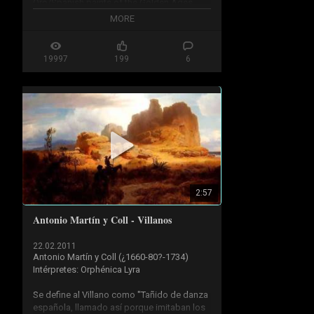
Oro/Spanish paints of the Golden Ages
MORE
19997
199
6
2:57
Antonio Martín y Coll - Villanos
22.02.2011
Antonio Martín y Coll (¿1660-80?-1734)

Intérpretes: Orphénica Lyra

Se define al Villano como "Tañido de danza 
española, llamado así porque imitaban los 