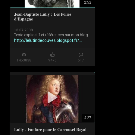
2:52
Jean-Baptiste Lully : Les Folies
d'Espagne
18.07.2008
http://lelutindecouves.blogspot.fr/...
1453838
9476
617
4:27
Lully - Fanfare pour le Carrousel Royal