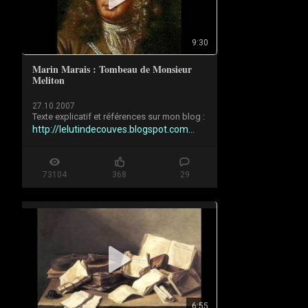
9:30
Marin Marais : Tombeau de Monsieur
Meliton
27.10.2007
http://lelutindecouves.blogspot.com...
73104
368
29
6:55