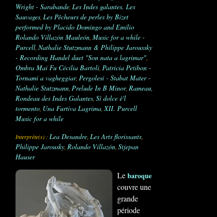
Wright - Sarabande
Les Indes galantes. Les
,
Sauvages
Les Pêcheurs de perles by Bizet
,
performed by Placido Domingo and Emilio
Rolando Villazón Mauleón
Music for a while -
,
Purcell
Nathalie Stutzmann & Philippe Jaroussky
,
- Recording Handel duet "Son nata a lagrimar"
,
Ombra Mai Fu Cécilia Bartoli
Patricia Petibon -
,
Tornami a vagheggiar
Pergolesi - Stabat Mater -
,
Nathalie Stutzmann
Prelude In B Minor
Rameau,
,
,
Rondeau des Indes Galantes
Sì dolce è'l
,
tormento
Una Furtiva Lagrima
XII. Purcell
,
,
Music for a while
Lea Desandre
Les Arts florissants
Interprète(s) :
,
,
Philippe Jarousky
Rolando Villazón
Stjepan
,
,
Hauser
Le
baroque
couvre une
grande
période