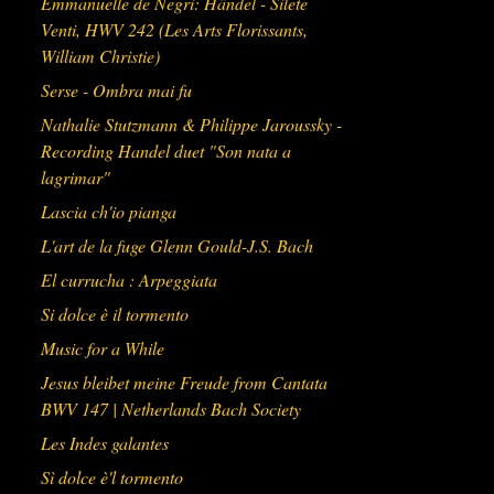
Emmanuelle de Negri: Händel - Silete
suabes flores de música para órgano", con 
Venti, HWV 242 (Les Arts Florissants,
unas 250 obras.

William Christie)
Obras:

Serse - Ombra mai fu
- "Flores de música, obras y versos de 
varios organistas, escriptas por f. Antonio 
Nathalie Stutzmann & Philippe Jaroussky -
Martín Coll, organista de San Diego de 
Recording Handel duet "Son nata a
Alcalá, 1706".

lagrimar"
- "Pensil deleitoso de suabes flores de 
música, recogidas de varios organistas, por 
Lascia ch'io pianga
f. Antonio Martín, organista ... de Alacalá, 
1707)".

L'art de la fuge Glenn Gould-J.S. Bach
- "Huerto ameno de varias flores de música 
recogidas de muchos organistas por fray 
El currucha : Arpeggiata
Antonio Martín, 1708".

Si dolce è il tormento
- "Huerto ameno de varias flores de música 
recogidas de varios organistas por fray 
Music for a While
Antonio Martín, 1709".

- "Ramillete oloroso: suabes flores de 
Jesus bleibet meine Freude from Cantata
música para órgano compuestas por fray 
BWV 147 | Netherlands Bach Society
Antonio Martín, 1709)".

Les Indes galantes
Sì dolce è'l tormento