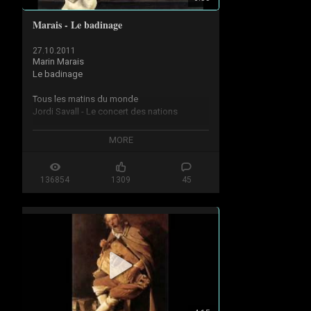
Marais - Le badinage
27.10.2011
Marin Marais

Le badinage

Tous les matins du monde

Jordi Savall - Le concert des nations

MORE
Jan Davidz de Heem

Nature morte avec livres
136854
1309
45