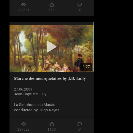
102561
526
37
1:27
Marche des mousquetaires by J.B. Lully
27.06.2009
Jean-Baptiste Lully

La Simphonie du Marais

conducted by Hugo Reyne
227628
1163
51