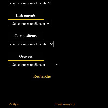
Instruments
Compositeurs
Oeuvres
Recherche
Styles
Boogie-woogie
Styles
Boogie-woogie