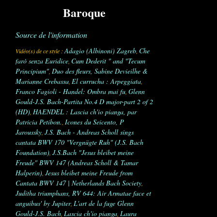
Baroque
Source de l'information
Adagio (Albinoni) Zagreb
Che
Vidéo(s) de ce style :
,
farò senza Euridice
Cum Dederit " and "Tecum
,
Principium"
Duo des fleurs, Sabine Devieilhe &
,
Marianne Crebassa
El currucha : Arpeggiata
,
,
Franco Fagioli - Handel: Ombra mai fu
Glenn
,
Gould-J.S. Bach-Partita No.4 D major-part 2 of 2
(HD)
HAENDEL : Lascia ch'io pianga, par
,
Patricia Petibon.
Icones du Seicento, P
,
Jaroussky
J.S. Bach - Andreas Scholl sings
,
cantata BWV 170 "Vergnügte Ruh" (J.S. Bach
Foundation)
J.S.Bach "Jesus bleibet meine
,
Freude" BWV 147 (Andreas Scholl & Tamar
Halperin)
Jesus bleibet meine Freude from
,
Cantata BWV 147 | Netherlands Bach Society
,
Juditha triumphans, RV 644: Air Armatae face et
anguibus' by Jupiter
L'art de la fuge Glenn
,
Gould-J.S. Bach
Lascia ch'io pianga
Laura
,
,