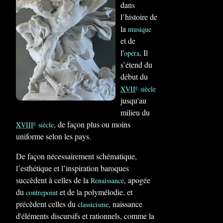
dans
l’histoire de
la
musique
et de
l'
. Il
opéra
s’étend du
début du
e
XVII
siècle
jusqu'au
milieu du
, de façon plus ou moins
e
XVIII
siècle
uniforme selon les pays.
De façon nécessairement schématique,
l’esthétique et l’inspiration baroques
succèdent à celles de la
, apogée
Renaissance
du
et de la polymélodie, et
contrepoint
précèdent celles du
, naissance
classicisme
d'éléments discursifs et rationnels, comme la