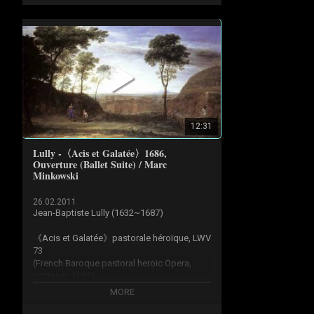
12:31
Lully -〈Acis et Galatée〉1686,
Ouverture (Ballet Suite) / Marc
Minkowski
26.02.2011
Jean-Baptiste Lully (1632~1687)

《Acis et Galatée》pastorale héroïque, LWV 
73

(French Baroque pastoral heroic Opera, 
written in 1686)

MORE
(1) Prologue: Ouverture - 00:00

(2) Prologue: Menuet (Première Entrée) - 