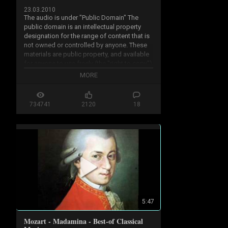
23.03.2010
The audio is under "Public Domain" The 
public domain is an intellectual property 
designation for the range of content that is 
not owned or controlled by anyone. These 
materials are public property, and available 
for anyone to use freely (the "right to copy") 
for any purpose.

MORE
...50 years from creation year or 70 years 
after his death

734741
2120
18
http://en.wikipedia.org/wiki/Public...
5:47
Mozart - Madamina - Best-of Classical