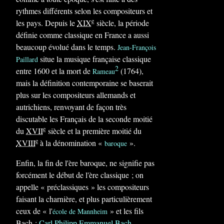
rythmes différents selon les compositeurs et
e
les pays. Depuis le
XIX
siècle, la période
définie comme classique en France a aussi
beaucoup évolué dans le temps.
Jean-François
situe la musique française classique
Paillard
2
entre 1600 et la mort de
(1764),
Rameau
mais la définition contemporaine se baserait
plus sur les compositeurs allemands et
autrichiens, renvoyant de façon très
discutable les Français de la seconde moitié
e
du
XVII
siècle et la première moitié du
e
XVIII
à la dénomination «
».
baroque
Enfin, la fin de l'ère baroque, ne signifie pas
forcément le début de l'ère classique ; on
appelle « préclassiques » les compositeurs
faisant la charnière, et plus particulièrement
ceux de « l'
» et les fils
école de Mannheim
Bach :
Carl Philipp Emmanuel Bach
,