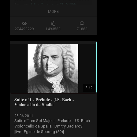
http://amzn.to/1I2dNNu
Amazon: 
(affiliate).

MORE
Here are the times for the specific 
movements:

274490229
1493583
71883
Spring 0:00

Summer 10:31

Autumn 20:59

Winter 32:48

I hope you love this recording! It is my 
favorite one I've heard yet. Happy Listening!

AnAmericanComposer
2:42
Suite n°1 - Prélude - J.S. Bach -
Violoncello da Spalla
25.06.2011
Suite n°1 en Sol Majeur : Prélude - J.S. Bach

Violoncello da Spalla : Dmitry Badiarov 

[live : Eglise de Seboug (59)]