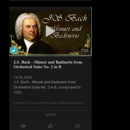
2:52
J.S. Bach - Minuet and Badinerie from
Orchestral Suite No. 2 in B
16.06.2008
J.S. Bach - Minuet and Badinerie from 
Orchestral Suite No. 2 in B, composed in 
1721

Listen to more of the best classical music 
https://www.youtube.com/playlist?
here: 
li...
MORE
Subscribe to Classical Music Only for more: 
https://www.youtube.com/@ClassicalM.