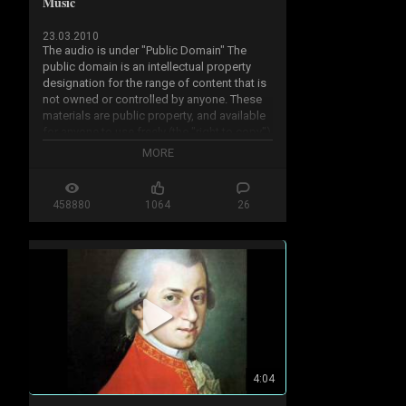
Music
23.03.2010
The audio is under "Public Domain" The 
public domain is an intellectual property 
designation for the range of content that is 
not owned or controlled by anyone. These 
materials are public property, and available 
for anyone to use freely (the "right to copy") 
for any purpose.

MORE
...50 years from creation year or 70 years 
after his death

458880
1064
26
http://en.wikipedia.org/wiki/Public...
4:04