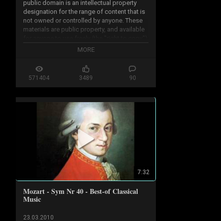
public domain is an intellectual property 
designation for the range of content that is 
not owned or controlled by anyone. These 
materials are public property, and available 
for anyone to use freely (the "right to copy") 
for any purpose.

MORE
...50 years from creation year or 70 years 
after his death

571404
3489
90
http://en.wikipedia.org/wiki/Public...
7:32
Mozart - Sym Nr 40 - Best-of Classical
Music
23.03.2010