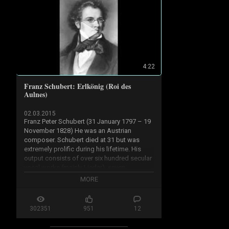
4:22
Franz Schubert: Erlkönig (Roi des
Aulnes)
02.03.2015
Franz Peter Schubert (31 January 1797 – 19 
November 1828) He was an Austrian 
composer. Schubert died at 31 but was 
extremely prolific during his lifetime. His 
output consists of over six hundred secular 
vocal works (mainly Lieder), seven 
complete symphonies, sacred music, 
MORE
operas, incidental music and a large body 
of chamber and piano music. Appreciation 
of his music while he was alive was limited 
302351
951
12
to a relatively small circle of admirers in 
Vienna, but interest in his work increased 