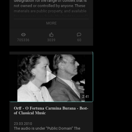
designation for the range of content that is 
not owned or controlled by anyone. These 
materials are public property, and available 
for anyone to use freely (the "right to copy") 
for any purpose.

MORE
...50 years from creation year or 70 years 
after his death

705336
3039
60
http://en.wikipedia.org/wiki/Public...
2:41
Orff - O Fortuna Carmina Burana - Best-
of Classical Music
23.03.2010
The audio is under "Public Domain" The 