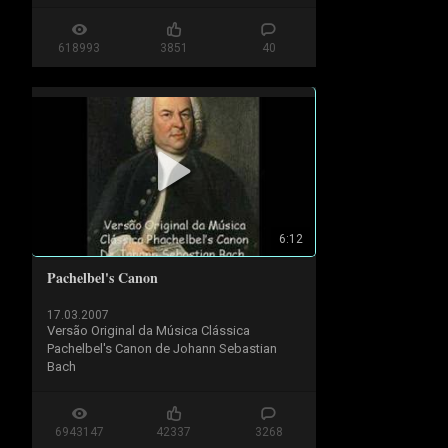
618993
3851
40
6:12
Pachelbel's Canon
17.03.2007
Versão Original da Música Clássica 
Pachelbel's Canon de Johann Sebastian 
Bach
6943147
42337
3268