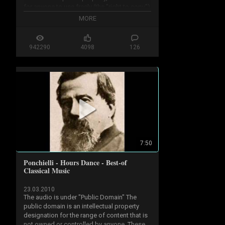
for anyone to use freely (the "right to copy") 
his first symphony (D 82).
for any purpose.

MORE
...50 years from creation year or 70 years 
after his death

942290
4098
126
http://en.wikipedia.org/wiki/Public...
7:50
Ponchielli - Hours Dance - Best-of
Classical Music
23.03.2010
The audio is under "Public Domain" The 
public domain is an intellectual property 
designation for the range of content that is 
not owned or controlled by anyone. These 