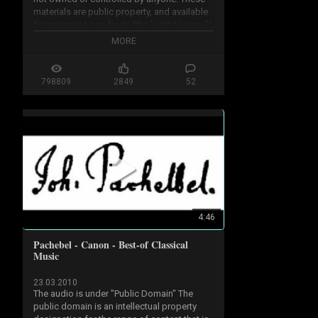
materials are public property, and available 
for anyone to use freely (the "right to copy") 
for any purpose.

MORE
...50 years from creation year or 70 years 
after his death

798809
2849
52
http://en.wikipedia.org/wiki/Public...
4:46
Pachebel - Canon - Best-of Classical
Music
23.03.2010
The audio is under "Public Domain" The 
public domain is an intellectual property 