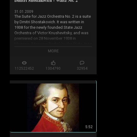
Dmitri Shostakovich - Waltz No. 2
31.01.2009
The Suite for Jazz Orchestra No. 2 is a suite 
by Dmitri Shostakovich. It was written in 
1938 for the newly founded State Jazz 
Orchestra of Victor Knushevitsky, and was 
premiered on 28 November 1938 in 
Moscow (Moscow Radio) by the State Jazz 
Orchestra.

MORE
▶️ More from Shostakovich: 
https://youtube.com/playlist?list=P...
112522452
1304790
32954
🔔 Subscribe to The Wicked North for the 
very best in classical music: 
https://www.youtube.com/c/TheWicked
...
#ClassicalMusic #Shostakovich
5:52