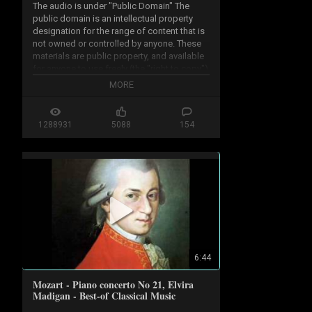
The audio is under "Public Domain" The 
public domain is an intellectual property 
designation for the range of content that is 
not owned or controlled by anyone. These 
materials are public property, and available 
for anyone to use freely (the "right to copy") 
for any purpose.

MORE
...50 years from creation year or 70 years 
after his death

1288931
5088
154
http://en.wikipedia.org/wiki/Public...
6:44
Mozart - Piano concerto No 21, Elvira
Madigan - Best-of Classical Music