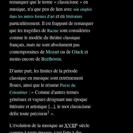
remarquer que le terme « classicisme » en
musique, n'a que peu de lien avec
son emploi
et en
dans les autres formes d'art
littérature
particulièrement. Il est frappant de remarquer
que les tragédies de
sont considérées
Racine
comme le modèle du théâtre classique
français, mais ne sont absolument pas
contemporaines de
Mozart
ou de
Gluck
et
moins encore de
Beethoven
.
D'autre part, les limites de la période
classique en musique sont extrêmement
floues, ainsi que le résume
Pierre du
:
« Comme d'autres termes
Colombier
généraux et vagues désignant une époque
littéraire et artistique [...], le mot classicisme
1
défie toute précision
»
.
e
L'évolution de la musique au
XVIII
siècle
comme à toute époque, s'est faite à des