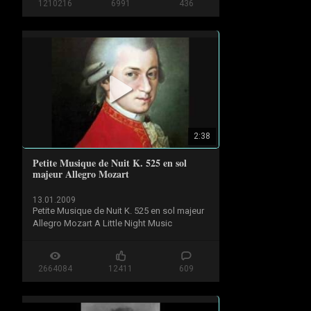
1210216
6991
436
..
Follow Classical Music Only on our official 
website and social media platforms:

https://www.facebook.com/ClassicalM...
https://www.instagram.com/Classical...
https://x.com/ClassicalMuOnly
https://www.classicalmusiconly.com
2:38
#JSBach #Bach #MinuetAndBadinerie 
#ClassicalMusicOnly #ClassicalMusic
Petite Musique de Nuit K. 525 en sol
majeur Allegro Mozart
13.01.2009
Petite Musique de Nuit K. 525 en sol majeur 
Allegro Mozart A Little Night Music
2664084
12411
609