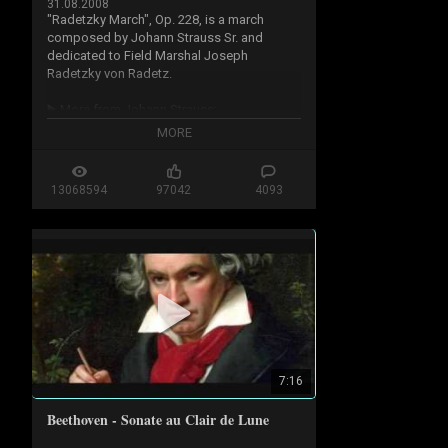
31.08.2008
"Radetzky March", Op. 228, is a march 
composed by Johann Strauss Sr. and 
dedicated to Field Marshal Joseph 
Radetzky von Radetz.

▶️ More from Johann Strauss: 
https://youtube.com/playlist?list=P...
MORE
🔔 Subscribe to The Wicked North for the 
very best in classical music: 
13068594
97042
4093
https://www.youtube.com/c/TheWicked
...
#ClassicalMusic #JohannStrauss
7:16
Beethoven - Sonate au Clair de Lune