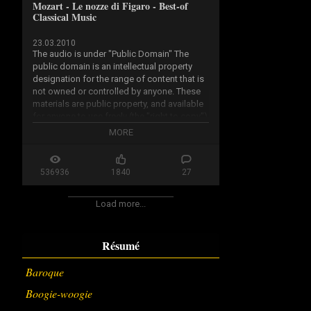
Mozart - Le nozze di Figaro - Best-of
Classical Music
23.03.2010
The audio is under "Public Domain" The 
public domain is an intellectual property 
designation for the range of content that is 
not owned or controlled by anyone. These 
materials are public property, and available 
for anyone to use freely (the "right to copy") 
for any purpose.

MORE
...50 years from creation year or 70 years 
after his death

536936
1840
27
http://en.wikipedia.org/wiki/Public...
Load more...
Résumé
Baroque
Boogie-woogie