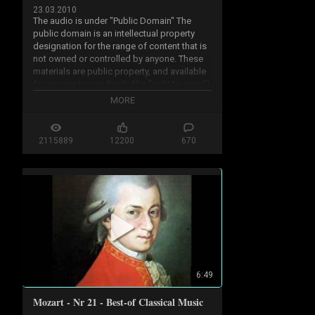
23.03.2010
The audio is under "Public Domain" The 
public domain is an intellectual property 
designation for the range of content that is 
not owned or controlled by anyone. These 
materials are public property, and available 
for anyone to use freely (the "right to copy") 
for any purpose.

MORE
...50 years from creation year or 70 years 
after his death

2115889
12200
670
http://en.wikipedia.org/wiki/Public...
6:49
Mozart - Nr 21 - Best-of Classical Music