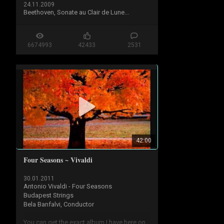
24.11.2009
Beethoven, Sonate au Clair de Lune...
6674993
42433
2531
42:00
Four Seasons ~ Vivaldi
30.01.2011
Antonio Vivaldi - Four Seasons

Budapest Strings

Bela Banfalvi, Conductor

You can get the exact album I have here on 