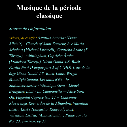
Musique de la période
classique
Source de l'information
Asturias
Asturias (Isaac
Vidéo(s) de ce style :
,
Albéniz) - Church of Saint-Sauveur
Ave Maria -
,
Schubert (Michael Lucarelli)
Capricho Arabe (F.
,
Tárrega) - whittingham
Capricho Árabe
,
(Francisco Tárrega)
Glenn Gould-J.S. Bach-
,
Partita No.4 D major-part 2 of 2 (HD)
L'art de la
,
fuge Glenn Gould-J.S. Bach
Laura Wright -
,
Moonlight Sonata
Les nuits d'été ∙ hr-
,
Sinfonieorchester ∙ Véronique Gens ∙ Lionel
Bringuier
Liszt - La Campanella — Alice Sara
,
Ott
Paganini Caprice No. 24 -- Chaconne
,
Klaverenga
Recuerdos de la Alhambra
Valentina
,
,
Lisitsa Liszt's Hungarian Rhapsody no.2
,
Valentina Lisitsa, "Appassionata", Piano sonata
No. 23, F-minor, op 57