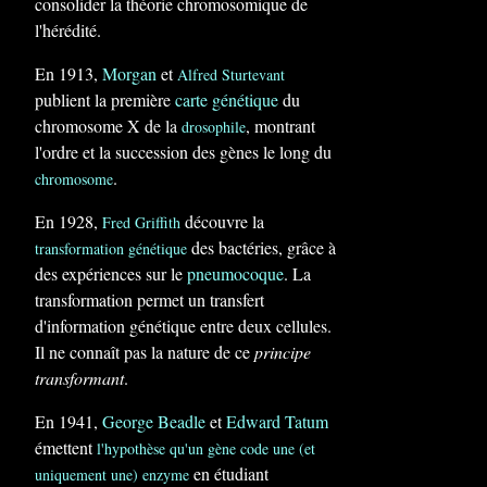
consolider la théorie chromosomique de
l'hérédité.
En 1913,
Morgan
et
Alfred Sturtevant
publient la première
carte génétique
du
chromosome X de la
, montrant
drosophile
l'ordre et la succession des gènes le long du
.
chromosome
En 1928,
découvre la
Fred Griffith
des bactéries, grâce à
transformation génétique
des expériences sur le
pneumocoque
. La
transformation permet un transfert
d'information génétique entre deux cellules.
Il ne connaît pas la nature de ce
principe
transformant
.
En 1941,
George Beadle
et
Edward Tatum
émettent
l'hypothèse qu'un gène code une (et
en étudiant
uniquement une) enzyme