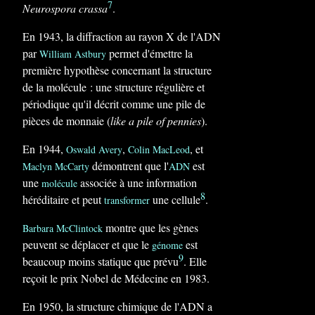
7
Neurospora crassa
.
En 1943, la diffraction au rayon X de l'ADN
par
permet d'émettre la
William Astbury
première hypothèse concernant la structure
de la molécule : une structure régulière et
périodique qu'il décrit comme une pile de
pièces de monnaie (
like a pile of pennies
).
En 1944,
,
, et
Oswald Avery
Colin MacLeod
démontrent que l'
est
Maclyn McCarty
ADN
une
associée à une information
molécule
8
héréditaire et peut
une cellule
.
transformer
montre que les gènes
Barbara McClintock
peuvent se déplacer et que le
est
génome
9
beaucoup moins statique que prévu
. Elle
reçoit le prix Nobel de Médecine en 1983.
En 1950, la structure chimique de l'ADN a