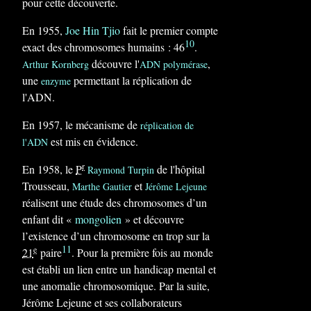
pour cette découverte.
En 1955,
Joe Hin Tjio
fait le premier compte
10
exact des chromosomes humains : 46
.
découvre l'
,
Arthur Kornberg
ADN polymérase
une
permettant la réplication de
enzyme
l'ADN.
En 1957, le mécanisme de
réplication de
est mis en évidence.
l'ADN
r
En 1958, le
P
de l'hôpital
Raymond Turpin
Trousseau,
et
Marthe Gautier
Jérôme Lejeune
réalisent une étude des chromosomes d’un
enfant dit «
mongolien
» et découvre
l’existence d’un chromosome en trop sur la
11
e
21
paire
. Pour la première fois au monde
est établi un lien entre un handicap mental et
une anomalie chromosomique. Par la suite,
Jérôme Lejeune et ses collaborateurs