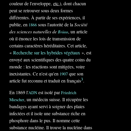
couleur de l'enveloppe,
etc.
), dont chacun
peut se retrouver sous deux formes
différentes. À partir de ses expériences, il
publie, en
sous l'autorité de la
Société
1866
des sciences naturelles de
, un article
Brünn
où il énonce les lois de transmission de
certains caractères héréditaires. Cet article,
«
Recherche sur les hybrides végétaux
», est
envoyé aux scientifiques des quatre coins du
monde : les réactions sont mitigées, voire
inexistantes. Ce n'est qu'en
que son
1907
3
article fut reconnu et traduit en français
.
En 1869 l'
est isolé par
ADN
Friedrich
, un médecin suisse. Il récupère les
Miescher
bandages ayant servi à soigner des plaies
infectées et il isole une substance riche en
phosphore dans le pus. Il nomme cette
substance nucléine. Il trouve la nucléine dans