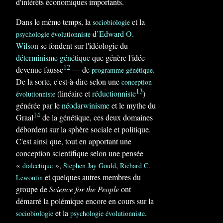
d'intérêts économiques importants.
Dans le même temps, la
et la
sociobiologie
d’
Edward O.
psychologie évolutionniste
Wilson
se fondent sur l'idéologie du
déterminisme génétique
que génère l'idée —
12
devenue fausse
— de
.
programme génétique
De la sorte, c'est-à-dire selon une
conception
13
(linéaire et
réductionniste
)
évolutionniste
générée par le
néodarwinisme
et le mythe du
14
Graal
de la génétique, ces deux domaines
débordent sur la sphère sociale et politique.
C'est ainsi que, tout en apportant une
conception scientifique selon une pensée
«
»
,
,
dialectique
Stephen Jay Gould
Richard C.
et quelques autres membres du
Lewontin
groupe de
Science for the People
ont
démarré la polémique encore en cours sur la
et la
.
sociobiologie
psychologie évolutionniste