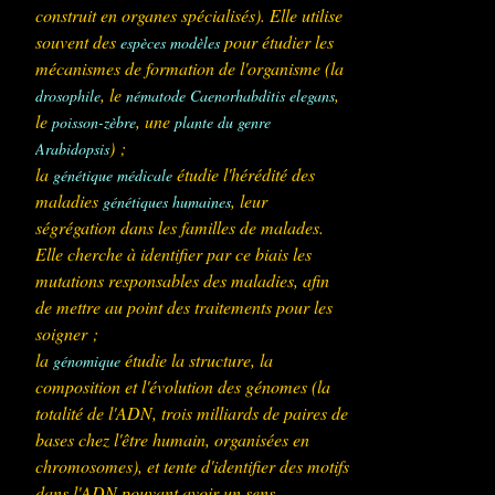
construit en organes spécialisés). Elle utilise
souvent des
pour étudier les
espèces modèles
mécanismes de formation de l'organisme (la
, le
,
drosophile
nématode
Caenorhabditis elegans
le
, une
poisson-zèbre
plante du genre
) ;
Arabidopsis
la
étudie l'hérédité des
génétique médicale
maladies
, leur
génétiques humaines
ségrégation dans les familles de malades.
Elle cherche à identifier par ce biais les
mutations responsables des maladies, afin
de mettre au point des traitements pour les
soigner ;
la
étudie la structure, la
génomique
composition et l'évolution des génomes (la
totalité de l'ADN, trois milliards de paires de
bases chez l'être humain, organisées en
chromosomes), et tente d'identifier des motifs
dans l'ADN pouvant avoir un sens