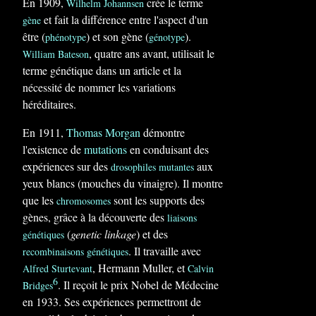
En 1909,
crée le terme
Wilhelm Johannsen
et fait la différence entre l'aspect d'un
gène
être (
) et son gène (
).
phénotype
génotype
, quatre ans avant, utilisait le
William Bateson
terme génétique dans un article et la
nécessité de nommer les variations
héréditaires.
En 1911,
Thomas Morgan
démontre
l'existence de
mutations
en conduisant des
expériences sur des
aux
drosophiles mutantes
yeux blancs (mouches du vinaigre). Il montre
que les
sont les supports des
chromosomes
gènes, grâce à la découverte des
liaisons
(
genetic linkage
) et des
génétiques
. Il travaille avec
recombinaisons génétiques
, Hermann Muller, et
Alfred Sturtevant
Calvin
6
. Il reçoit le prix Nobel de Médecine
Bridges
en 1933. Ses expériences permettront de