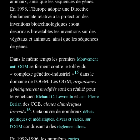
animaux, ainsi que les séquences de gènes.
En 1998, l’Europe adopte une Directive
fondamentale relative à la protection des
inventions biotechnologiques : sont
désormais brevetables les inventions sur des
végétaux et animaux, ainsi que les séquences
de gènes.
Dans le même temps les premiers
Mouvement
se forment contre le lobby du
anti-OGM
15
« complexe génético-industriel »
dans le
domaine de l'OGM. Les OGM,
organismes
génétiquement modifiés
sont en réalité pour
le généticien
et
Richard C. Lewontin
Jean-Pierre
des CCB,
clones chimériques
Berlan
16
brevetés
. Cela ouvre de nombreux
débats
politiques et médiatiques, divers et variés, sur
conduisant à des
.
l'OGM
réglementations
En 1992-1996, les premières
cartes