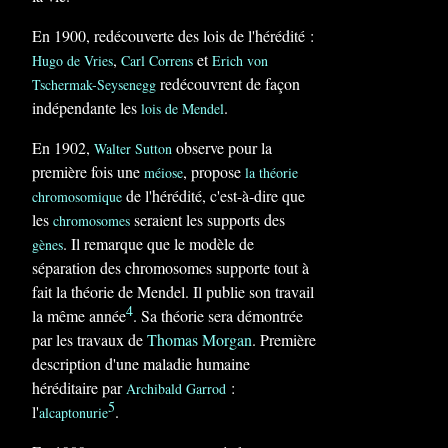
En 1900, redécouverte des lois de l'hérédité :
,
et
Hugo de Vries
Carl Correns
Erich von
redécouvrent de façon
Tschermak-Seysenegg
indépendante les
.
lois de Mendel
En 1902,
observe pour la
Walter Sutton
première fois une
, propose
méiose
la théorie
de l'hérédité, c'est-à-dire que
chromosomique
les
seraient les supports des
chromosomes
. Il remarque que le modèle de
gènes
séparation des chromosomes supporte tout à
fait la théorie de Mendel. Il publie son travail
4
la même année
. Sa théorie sera démontrée
par les travaux de
Thomas Morgan
. Première
description d'une maladie humaine
héréditaire par
:
Archibald Garrod
5
l'
.
alcaptonurie