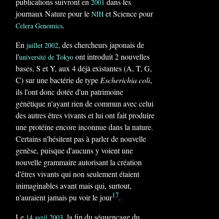
publications suivront en
dans les
2001
journaux Nature pour le
et Science pour
NIH
.
Celera Genomics
En
, des chercheurs japonais de
juillet
2002
l'
ont introduit 2 nouvelles
université de Tokyo
bases, S et Y, aux 4 déjà existantes (A, T, G,
C) sur une bactérie de type
Escherichia coli
,
ils l'ont donc dotée d'un patrimoine
génétique n'ayant rien de commun avec celui
des autres êtres vivants et lui ont fait produire
une protéine encore inconnue dans la nature.
Certains n'hésitent pas à parler de nouvelle
genèse, puisque d'aucuns y voient une
nouvelle grammaire autorisant la création
d'êtres vivants qui non seulement étaient
inimaginables avant mais qui, surtout,
17
n'auraient jamais pu voir le jour
.
Le
, la fin du séquençage du
14
avril
2003