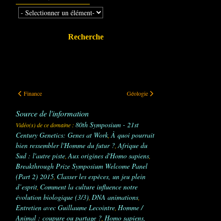
Recherche
Finance
Géologie
Finance
Géologie
Source de l'information
80th Symposium - 21st
Vidéo(s) de ce domaine :
Century Genetics: Genes at Work
À quoi pourrait
,
bien ressembler l'Homme du futur ?
Afrique du
,
Sud : l'autre piste
Aux origines d'Homo sapiens
,
,
Breakthrough Prize Symposium Welcome Panel
(Part 2) 2015
Classer les espèces, un jeu plein
,
d’esprit
Comment la culture influence notre
,
évolution biologique (3/3)
DNA animations
,
,
Entretien avec Guillaume Lecointre
Homme /
,
Animal : coupure ou partage ?
Homo sapiens,
,