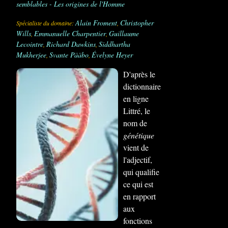
semblables - Les origines de l'Homme
Alain Froment
Christopher
Spếcialiste du domaine:
,
Wills
Emmanuelle Charpentier
Guillaume
,
,
Lecointre
Richard Dawkins
Siddhartha
,
,
Mukherjee
Svante Pääbo
Évelyne Heyer
,
,
D'après le
dictionnaire
en ligne
Littré, le
nom de
génétique
vient de
l'adjectif,
qui qualifie
ce qui est
en rapport
aux
fonctions