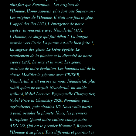
plus fort que Superman - Les origines de
l'Homme
Homo sapiens, plus fort que Superman -
,
Les origines de l'Homme
Il était une fois le gène
,
,
L'appel des îles (1/2)
L'émergence de notre
,
espèce, la rencontre avec Néandertal (1/3)
,
L'Homme, ce singe qui fait débat !
La longue
,
marche vers l'Asie
La nature est-elle bien faite ?
,
,
La sagesse des gènes
Le Gène égoïste
Le
,
,
peuplement de la planète et la diversité de notre
espèce (2/3)
Le sexe et la mort
Les gènes,
,
,
archives de notre évolution
Les humains ont de la
,
classe
Modifier le génome avec CRISPR
,
,
Néandertal, il vit encore en nous
Néandertal, plus
,
subtil qu'on ne croyait
Néandertal, un solide
,
gaillard
Nobel Lecture: Emmanuelle Charpentier,
,
Nobel Prize in Chemistry 2020
Nomades, puis
,
agriculteurs, puis citadins 1/2
Nous voilà partis,
,
à pied, peupler la planète
Nous, les premiers
,
Européens
Quand notre culture change notre
,
ADN 2/2
Qui est le premier Homme ?
Remettre
,
,
l'Homme à sa place
Tous différents et pourtant si
,