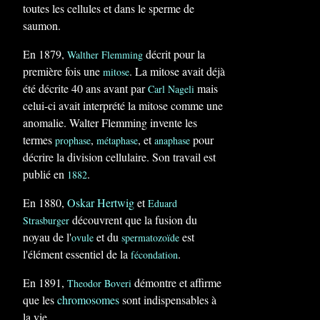
toutes les cellules et dans le sperme de
saumon.
En 1879,
décrit pour la
Walther Flemming
première fois une
. La mitose avait déjà
mitose
été décrite 40 ans avant par
mais
Carl Nageli
celui-ci avait interprété la mitose comme une
anomalie. Walter Flemming invente les
termes
,
, et
pour
prophase
métaphase
anaphase
décrire la division cellulaire. Son travail est
publié en
.
1882
En 1880,
Oskar Hertwig
et
Eduard
découvrent que la fusion du
Strasburger
noyau de l'
et du
est
ovule
spermatozoïde
l'élément essentiel de la
.
fécondation
En 1891,
démontre et affirme
Theodor Boveri
que les
chromosomes
sont indispensables à
la vie.