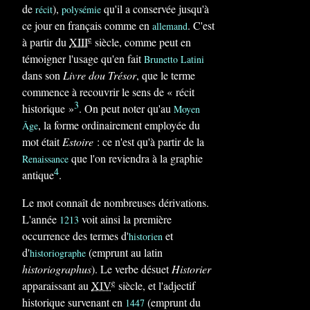
de
),
qu'il a conservée jusqu'à
récit
polysémie
ce jour en français comme en
. C'est
allemand
e
à partir du
XIII
siècle, comme peut en
témoigner l'usage qu'en fait
Brunetto Latini
dans son
Livre dou Trésor
, que le terme
commence à recouvrir le sens de « récit
3
historique »
. On peut noter qu'au
Moyen
, la forme ordinairement employée du
Âge
mot était
Estoire
: ce n'est qu'à partir de la
que l'on reviendra à la graphie
Renaissance
4
antique
.
Le mot connaît de nombreuses dérivations.
L'année
voit ainsi la première
1213
occurrence des termes d'
et
historien
d'
(emprunt au latin
historiographe
historiographus
). Le verbe désuet
Historier
e
apparaissant au
XIV
siècle, et l'adjectif
historique survenant en
(emprunt du
1447