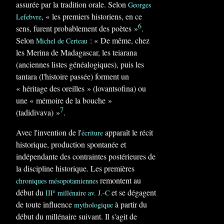
assurée par la tradition orale. Selon
Georges
, « les premiers historiens, en ce
Lefebvre
6
sens, furent probablement des poètes »
.
Selon
: « De même, chez
Michel de Certeau
les Merina de Madagascar, les teiarana
(anciennes listes généalogiques), puis les
tantara (l'histoire passée) forment un
« héritage des oreilles » (lovantsofina) ou
une « mémoire de la bouche »
7
(tadidivava) »
.
Avec l'invention de l'
apparaît le récit
écriture
historique, production spontanée et
indépendante des contraintes postérieures de
la discipline historique. Les premières
remontent au
chroniques
mésopotamiennes
début du
et se dégagent
e
III
millénaire av. J.-C
de toute influence
à partir du
mythologique
début du millénaire suivant. Il s'agit de