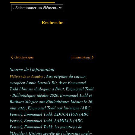
Recherche
Géophysique
Immunologie
Géophysique
Immunologie
Source de l'information
Aux origines du carcan
Vidéo(s) de ce domaine :
européen Annie Lacroix Riz
Avec Emmanuel
,
Todd librairie dialogues à Brest
Emmanuel Todd
,
- Bibliothèques idéales 2020
Emmanuel Todd et
,
Barbara Stiegler aux Bibliothèques Idéales le 26
juin 2021
Emmanuel Todd par lui-même (ABC
,
Penser)
Emmanuel Todd, ÉDUCATION (ABC
,
Penser)
Emmanuel Todd, FAMILLE (ABC
,
Penser)
Emmanuel Todd: les mutations de
,
l'Occident
Histoire secrète de l'oligarchie anglo-
,