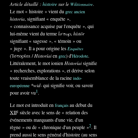
Article détaillé :
histoire
sur le
.
Wiktionnaire
Le mot
« histoire »
vient du
grec ancien
historia
, signifiant « enquête »,
« connaissance acquise par l'enquête », qui
lui-même vient du terme
ἵστωρ
,
hístōr
signifiant « sagesse », « témoin » ou
« juge ». Il a pour origine les
Enquêtes
(
Ἱστορίαι
/
Historíai
en
) d'
.
grec
Hérodote
Littéralement, le mot ionien
Historíai
signifie
« recherches, explorations »
, et dérive selon
toute vraisemblance de la racine
indo-
*wid-
qui signifie voir, ou savoir
européenne
1
pour avoir vu
.
Le mot est introduit en
au début du
français
e
XII
siècle avec le sens de « relation des
événements marquants d'une vie, d'un
2
règne » ou de « chronique d'un peuple »
. Il
prend aussi le sens général d'histoire (au sens