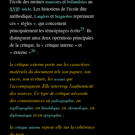
l'école des moines
et
au
mauristes
bollandistes
. Les historiens de l'école dite
e
XVII
siècle
méthodique,
et
reprennent
Langlois
Seignobos
ces « règles », qui concernent
25
principalement les témoignages écrits
. Ils
distinguent ainsi deux opérations principales
de la critique, la « critique interne » et
26
« externe »
:
la critique externe porte sur les caractères
matériels du document tels son papier, son
encre, son écriture, les
qui
sceaux
l'accompagnent. Elle interroge l'authenticité
des sources. Ce type de critique nécessite
des connaissances en
, en
paléographie
, en
, en
, en
sigillographie
héraldique
chronologie
et en
;
diplomatique
épigraphie
la
repose elle sur la cohérence
critique interne
du texte :