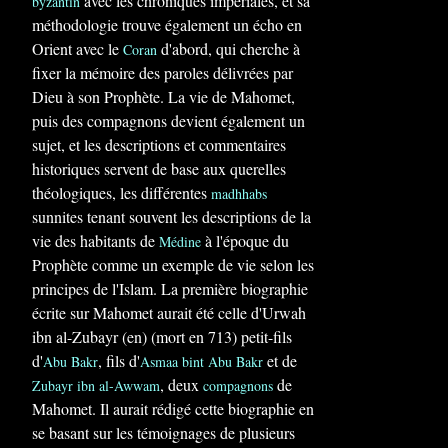
avec les chroniques impériales, et sa
byzantin
méthodologie trouve également un écho en
Orient avec le
d'abord, qui cherche à
Coran
fixer la mémoire des paroles délivrées par
Dieu à son Prophète. La vie de Mahomet,
puis des compagnons devient également un
sujet, et les descriptions et commentaires
historiques servent de base aux querelles
théologiques, les différentes
madhhabs
sunnites tenant souvent les descriptions de la
vie des habitants de
à l'époque du
Médine
Prophète comme un exemple de vie selon les
principes de l'Islam. La première biographie
écrite sur Mahomet aurait été celle d'Urwah
ibn al-Zubayr (en) (mort en 713) petit-fils
d'
, fils d'
et de
Abu Bakr
Asmaa bint Abu Bakr
, deux
de
Zubayr ibn al-Awwam
compagnons
Mahomet. Il aurait rédigé cette biographie en
se basant sur les témoignages de plusieurs