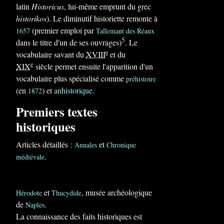
latin
Historicus
, lui-même emprunt du grec
historikos
). Le diminutif historiette remonte à
(premier emploi par
1657
Tallemant des Réaux
5
dans le titre d'un de ses ouvrages)
. Le
e
vocabulaire savant du
XVIII
et du
e
XIX
siècle permet ensuite l'apparition d'un
vocabulaire plus spécialisé comme
préhistoire
(en
) et
anhistorique
.
1872
Premiers textes
historiques
Articles détaillés :
et
Annales
Chronique
.
médiévale
et
, musée archéologique
Hérodote
Thucydide
de
.
Naples
La connaissance des faits historiques est