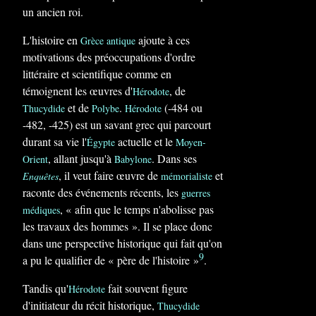
un ancien roi.
L'histoire en
ajoute à ces
Grèce antique
motivations des préoccupations d'ordre
littéraire et scientifique comme en
témoignent les œuvres d'
, de
Hérodote
et de
.
(-484 ou
Thucydide
Polybe
Hérodote
-482, -425) est un savant grec qui parcourt
durant sa vie l'
actuelle et le
Égypte
Moyen-
, allant jusqu'à
. Dans ses
Orient
Babylone
, il veut faire œuvre de
et
Enquêtes
mémorialiste
raconte des événements récents, les
guerres
,
« afin que le temps n'abolisse pas
médiques
les travaux des hommes »
. Il se place donc
dans une perspective historique qui fait qu'on
9
a pu le qualifier de
« père de l'histoire »
.
Tandis qu'
fait souvent figure
Hérodote
d'initiateur du récit historique,
Thucydide