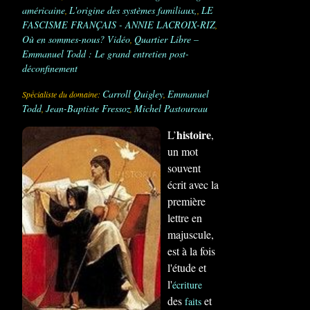
américaine
L'origine des systèmes familiaux,
LE
,
,
FASCISME FRANÇAIS - ANNIE LACROIX-RIZ
,
Où en sommes-nous? Vidéo
Quartier Libre –
,
Emmanuel Todd : Le grand entretien post-
déconfinement
Carroll Quigley
Emmanuel
Spếcialiste du domaine:
,
Todd
Jean-Baptiste Fressoz
Michel Pastoureau
,
,
histoire
L’
,
un mot
souvent
écrit avec la
première
lettre en
majuscule,
est à la fois
l'étude et
l'
écriture
des
et
faits