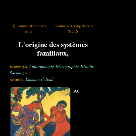
L'origine de l'univers est-il pensable ?
L’homme à la conquête de la Terre
L'origine de l'univers
L’homme à la conquête de la
est-il ...
Te ...
L'origine des systèmes
familiaux,
Anthropologie
Démographie
Histoire
Domaine(s):
,
,
,
Sociologie
Emmanuel Todd
Auteur(s):
Au