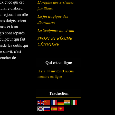
L'origine des systèmes
ux et ce qui est
familiaux,
lulaire d'abord
ire jouait un rôle
La fin tragique des
nos doigts soient
dinosaures
lmes et à un
La Sculpture du vivant
gts sont séparés.
SPORT ET RÉGIME
ulpteur qui fait
CÉTOGÈNE
sède les outils qui
 survit, c'est
lencher de
Qui est en ligne
Il y a 14 invités et aucun
membre en ligne
Traduction