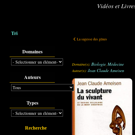
Vidéos et Livres
Tri
La sagesse des gènes
La sagesse des gènes
Domaines
Biologie
Médecine
Domaine(s):
,
Jean Claude Ameisen
Auteur(s):
Auteurs
Types
Recherche